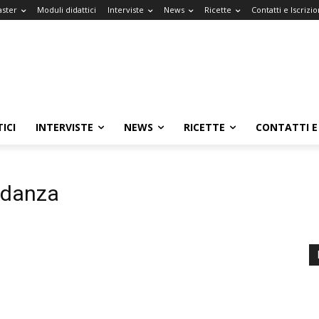
aster
Moduli didattici
Interviste
News
Ricette
Contatti e Iscrizio
ICI
INTERVISTE
NEWS
RICETTE
CONTATTI E 
ordanza