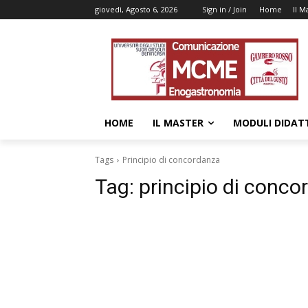
giovedì, Agosto 6, 2026
Sign in / Join
Home
Il M
HOME
IL MASTER
MODULI DIDATT
Tags
Principio di concordanza
Tag:
principio di conc