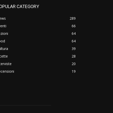
OPULAR CATEGORY
ews
289
enti
66
zioni
64
ood
64
ltura
39
cette
28
terviste
20
censioni
19