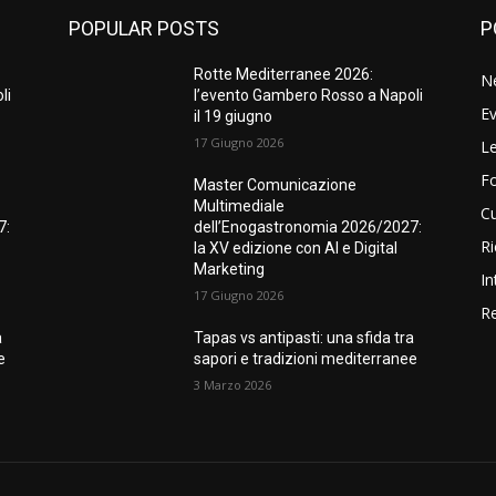
POPULAR POSTS
P
Rotte Mediterranee 2026:
N
li
l’evento Gambero Rosso a Napoli
Ev
il 19 giugno
17 Giugno 2026
Le
F
Master Comunicazione
Multimediale
Cu
7:
dell’Enogastronomia 2026/2027:
Ri
la XV edizione con AI e Digital
Marketing
In
17 Giugno 2026
Re
a
Tapas vs antipasti: una sfida tra
e
sapori e tradizioni mediterranee
3 Marzo 2026