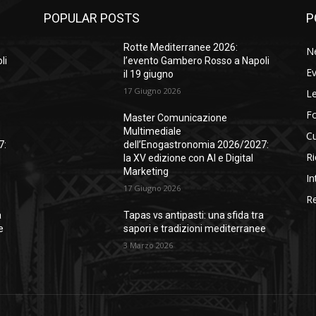
POPULAR POSTS
P
Rotte Mediterranee 2026:
N
li
l’evento Gambero Rosso a Napoli
Ev
il 19 giugno
17 Giugno 2026
Le
F
Master Comunicazione
Multimediale
Cu
7:
dell’Enogastronomia 2026/2027:
Ri
la XV edizione con AI e Digital
Marketing
In
17 Giugno 2026
Re
a
Tapas vs antipasti: una sfida tra
e
sapori e tradizioni mediterranee
3 Marzo 2026