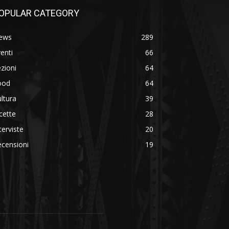
OPULAR CATEGORY
ews
289
enti
66
zioni
64
ood
64
ltura
39
cette
28
terviste
20
censioni
19