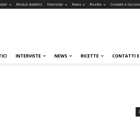
aster
Moduli didattici
Interviste
News
Ricette
Contatti e Iscrizio
ICI
INTERVISTE
NEWS
RICETTE
CONTATTI E 