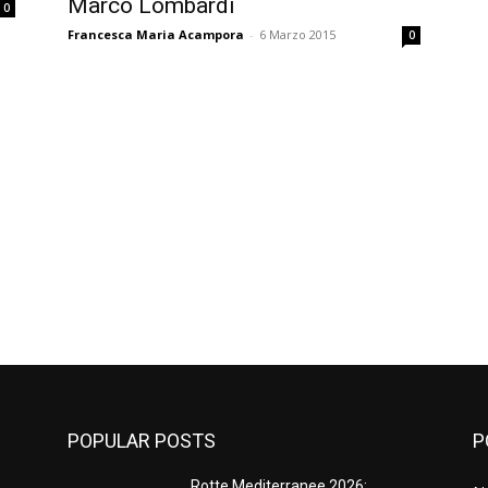
Marco Lombardi
0
Francesca Maria Acampora
-
6 Marzo 2015
0
POPULAR POSTS
P
Rotte Mediterranee 2026: