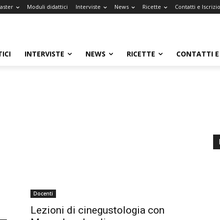
Master
Moduli didattici
Interviste
News
Ricette
Contatti e Iscrizi
ICI
INTERVISTE
NEWS
RICETTE
CONTATTI E 
Docenti
Lezioni di cinegustologia con