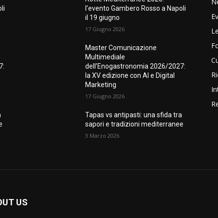
N
li
l’evento Gambero Rosso a Napoli
Ev
il 19 giugno
17 Giugno 2026
Le
F
Master Comunicazione
Multimediale
Cu
7:
dell’Enogastronomia 2026/2027:
Ri
la XV edizione con AI e Digital
Marketing
In
17 Giugno 2026
Re
a
Tapas vs antipasti: una sfida tra
e
sapori e tradizioni mediterranee
3 Marzo 2026
OUT US