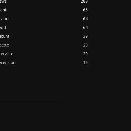
ews
289
enti
66
zioni
64
ood
64
ltura
39
cette
28
terviste
20
censioni
19