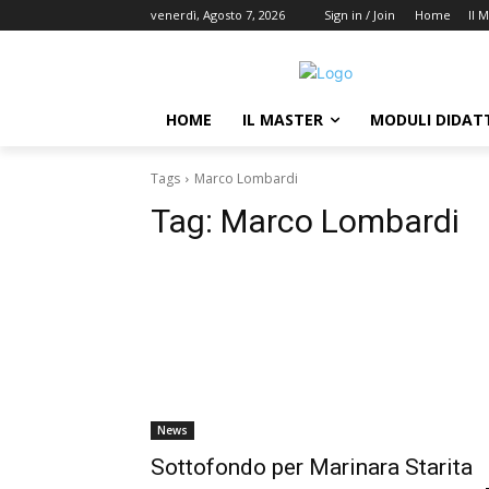
venerdì, Agosto 7, 2026
Sign in / Join
Home
Il 
HOME
IL MASTER
MODULI DIDATT
Tags
Marco Lombardi
Tag:
Marco Lombardi
News
Sottofondo per Marinara Starita