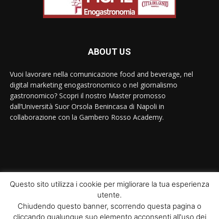
ABOUT US
Vuoi lavorare nella comunicazione food and beverage, nel
digital marketing enogastronomico o nel giornalismo
gastronomico? Scopri il nostro Master promosso
dall’Università Suor Orsola Benincasa di Napoli in
collaborazione con la Gambero Rosso Academy.
Contact us:
contact@yoursite.com
Questo sito utilizza i cookie per migliorare la tua esperienza
utente.
© Newspaper WordPress Theme by TagDiv
Chiudendo questo banner, scorrendo questa pagina o
cliccando qualunque suo elemento acconsenti all'uso dei