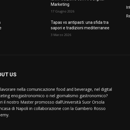
Marketing
In
17 Giugno 2026
Re
a
Tapas vs antipasti: una sfida tra
e
sapori e tradizioni mediterranee
3 Marzo 2026
OUT US
 lavorare nella comunicazione food and beverage, nel digital
eting enogastronomico o nel giornalismo gastronomico?
ri il nostro Master promosso dall’Università Suor Orsola
ncasa di Napoli in collaborazione con la Gambero Rosso
demy.