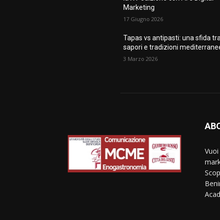
Marketing
17 Giugno 2026
Tapas vs antipasti: una sfida tr
sapori e tradizioni mediterrane
3 Marzo 2026
AB
Vuoi
mark
Scop
Beni
Aca