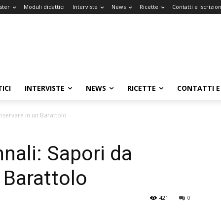
ster
Moduli didattici
Interviste
News
Ricette
Contatti e Iscrizion
ICI
INTERVISTE
NEWS
RICETTE
CONTATTI E 
nservare in un Barattolo
nali: Sapori da
 Barattolo
421
0