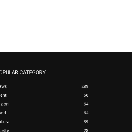
OPULAR CATEGORY
ews
289
enti
66
zioni
64
ood
64
ltura
39
cette
28