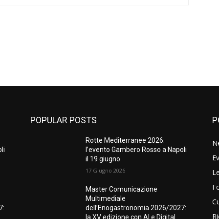
POPULAR POSTS
P
Rotte Mediterranee 2026:
N
li
l’evento Gambero Rosso a Napoli
Ev
il 19 giugno
17 Giugno 2026
Le
F
Master Comunicazione
Multimediale
Cu
7:
dell’Enogastronomia 2026/2027:
Ri
la XV edizione con AI e Digital