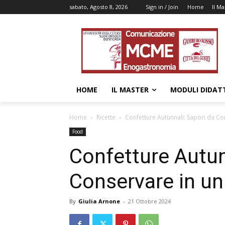
sabato, Agosto 8, 2026
Sign in / Join
Home
Il Ma
HOME
IL MASTER
MODULI DIDATT
Home
Ricette
Confetture Autunnali: Sapori da Co
Food
Confetture Autun
Conservare in un
By
Giulia Arnone
-
21 Ottobre 2024