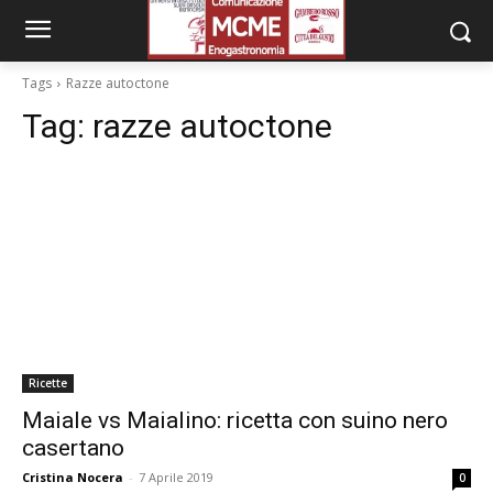
Tags
Razze autoctone
Tag:
razze autoctone
Ricette
Maiale vs Maialino: ricetta con suino nero
casertano
Cristina Nocera
-
7 Aprile 2019
0