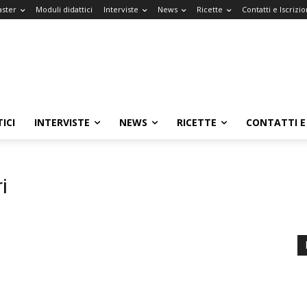
aster
Moduli didattici
Interviste
News
Ricette
Contatti e Iscrizio
ICI
INTERVISTE
NEWS
RICETTE
CONTATTI E 
i