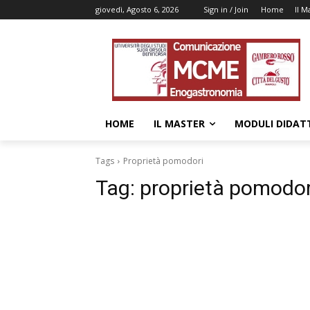
giovedì, Agosto 6, 2026
Sign in / Join
Home
Il M
HOME
IL MASTER
MODULI DIDATT
Tags
Proprietà pomodori
Tag:
proprietà pomodor