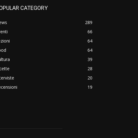
OPULAR CATEGORY
ews
289
enti
66
zioni
64
ood
64
ltura
39
cette
28
terviste
20
censioni
19