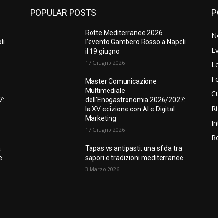
POPULAR POSTS
P
Rotte Mediterranee 2026:
N
li
l’evento Gambero Rosso a Napoli
Ev
il 19 giugno
17 Giugno 2026
Le
F
Master Comunicazione
Multimediale
Cu
7:
dell’Enogastronomia 2026/2027:
Ri
la XV edizione con AI e Digital
Marketing
In
17 Giugno 2026
Re
a
Tapas vs antipasti: una sfida tra
e
sapori e tradizioni mediterranee
3 Marzo 2026