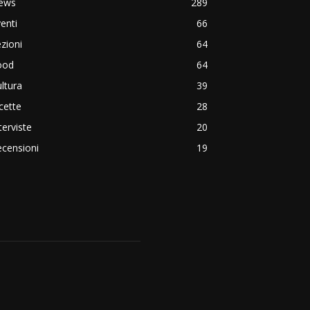
ews
289
enti
66
zioni
64
ood
64
ltura
39
cette
28
terviste
20
censioni
19