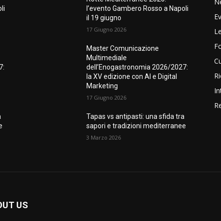
N
li
l’evento Gambero Rosso a Napoli
Ev
il 19 giugno
17 Giugno 2026
Le
F
Master Comunicazione
Multimediale
Cu
7:
dell’Enogastronomia 2026/2027:
Ri
la XV edizione con AI e Digital
Marketing
In
17 Giugno 2026
Re
a
Tapas vs antipasti: una sfida tra
e
sapori e tradizioni mediterranee
3 Marzo 2026
OUT US