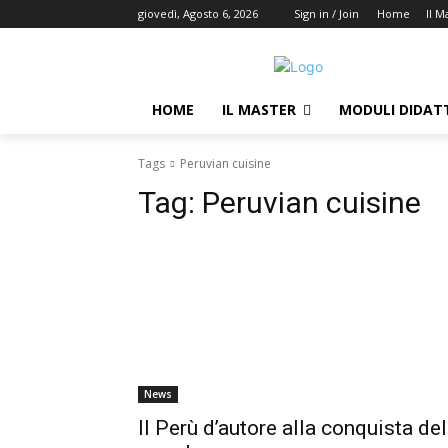
giovedì, Agosto 6, 2026
Sign in / Join
Home
Il M
HOME
IL MASTER
MODULI DIDATT
Tags
Peruvian cuisine
Tag:
Peruvian cuisine
News
Il Perù d’autore alla conquista del