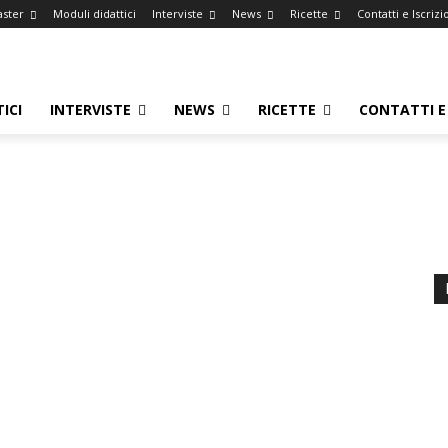
aster
Moduli didattici
Interviste
News
Ricette
Contatti e Iscrizi
ICI
INTERVISTE
NEWS
RICETTE
CONTATTI E 