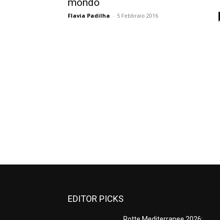
mondo
Flavia Padilha
-
5 Febbraio 2016
EDITOR PICKS
Rotte Mediterranee 2026: