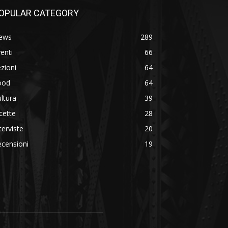
OPULAR CATEGORY
ews
289
enti
66
zioni
64
ood
64
ltura
39
cette
28
terviste
20
censioni
19