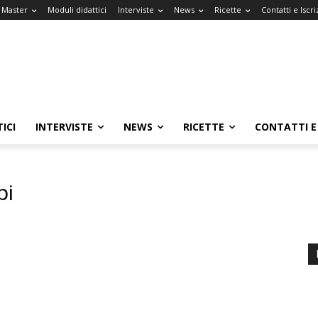
l Master
Moduli didattici
Interviste
News
Ricette
Contatti e Iscri
ICI
INTERVISTE
NEWS
RICETTE
CONTATTI E 
pi