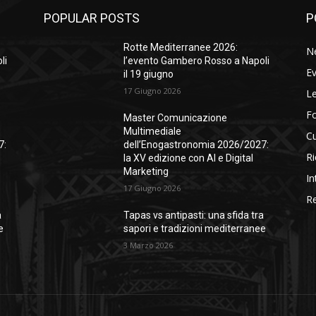
POPULAR POSTS
P
Rotte Mediterranee 2026:
N
li
l’evento Gambero Rosso a Napoli
Ev
il 19 giugno
17 Giugno 2026
Le
F
Master Comunicazione
Multimediale
Cu
7:
dell’Enogastronomia 2026/2027:
Ri
la XV edizione con AI e Digital
Marketing
In
17 Giugno 2026
Re
a
Tapas vs antipasti: una sfida tra
e
sapori e tradizioni mediterranee
3 Marzo 2026