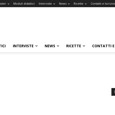
aster
Moduli didattici
Interviste
News
Ricette
Contatti e Iscrizio
ICI
INTERVISTE
NEWS
RICETTE
CONTATTI E 