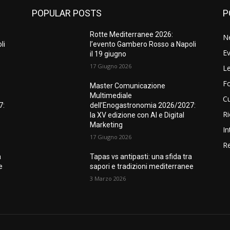
POPULAR POSTS
P
Rotte Mediterranee 2026:
N
li
l’evento Gambero Rosso a Napoli
Ev
il 19 giugno
17 Giugno 2026
Le
F
Master Comunicazione
Multimediale
Cu
7:
dell’Enogastronomia 2026/2027:
Ri
la XV edizione con AI e Digital
Marketing
In
17 Giugno 2026
Re
a
Tapas vs antipasti: una sfida tra
e
sapori e tradizioni mediterranee
3 Marzo 2026