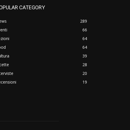
OPULAR CATEGORY
ews
289
enti
66
zioni
64
ood
64
ltura
39
cette
28
terviste
20
censioni
19