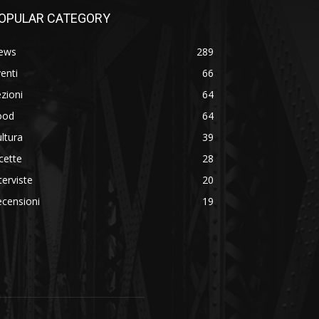
OPULAR CATEGORY
ews
289
enti
66
zioni
64
ood
64
ltura
39
cette
28
terviste
20
censioni
19