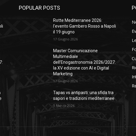
POPULAR POSTS
P
Rotte Mediterranee 2026:
N
li
l’evento Gambero Rosso a Napoli
Ev
il 19 giugno
17 Giugno 2026
Le
F
Master Comunicazione
Multimediale
Cu
7:
dell’Enogastronomia 2026/2027:
Ri
la XV edizione con AI e Digital
Marketing
In
17 Giugno 2026
Re
a
Tapas vs antipasti: una sfida tra
e
sapori e tradizioni mediterranee
3 Marzo 2026