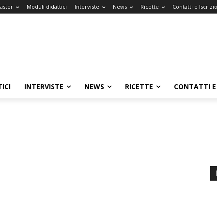
Master
Moduli didattici
Interviste
News
Ricette
Contatti e Iscrizi
ICI
INTERVISTE
NEWS
RICETTE
CONTATTI E 