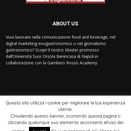
ABOUT US
Vuoi lavorare nella comunicazione food and beverage, nel
digital marketing enogastronomico o nel giornalismo
gastronomico? Scopri il nostro Master promosso
dall’Università Suor Orsola Benincasa di Napoli in
collaborazione con la Gambero Rosso Academy.
Contact us:
contact@yoursite.com
Questo sito utilizza i cookie per migliorare la tua esperienza
utente.
© Newspaper WordPress Theme by TagDiv
Chiudendo questo banner, scorrendo questa pagina o
cliccando qualunque suo elemento acconsenti all'uso dei
Home
Il Master
Moduli didattici
Interviste
News
Ricette