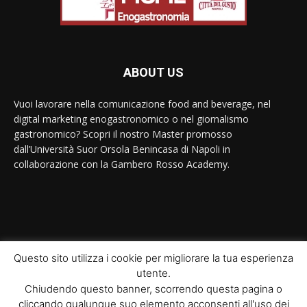
ABOUT US
Vuoi lavorare nella comunicazione food and beverage, nel
digital marketing enogastronomico o nel giornalismo
gastronomico? Scopri il nostro Master promosso
dall’Università Suor Orsola Benincasa di Napoli in
collaborazione con la Gambero Rosso Academy.
Contact us:
contact@yoursite.com
Questo sito utilizza i cookie per migliorare la tua esperienza
utente.
© Newspaper WordPress Theme by TagDiv
Chiudendo questo banner, scorrendo questa pagina o
cliccando qualunque suo elemento acconsenti all'uso dei