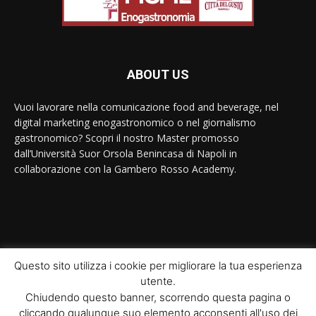
ABOUT US
Vuoi lavorare nella comunicazione food and beverage, nel
digital marketing enogastronomico o nel giornalismo
gastronomico? Scopri il nostro Master promosso
dall’Università Suor Orsola Benincasa di Napoli in
collaborazione con la Gambero Rosso Academy.
Contact us:
contact@yoursite.com
Questo sito utilizza i cookie per migliorare la tua esperienza
utente.
© Newspaper WordPress Theme by TagDiv
Chiudendo questo banner, scorrendo questa pagina o
cliccando qualunque suo elemento acconsenti all'uso dei