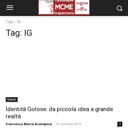
Tags
IG
Tag:
IG
Eventi
Identità Golose: da piccola idea a grande
realtà
Francesca Maria Acampora
-
31 Gennaio 2015
0