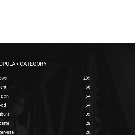
OPULAR CATEGORY
ews
289
enti
66
zioni
64
ood
64
ltura
39
cette
28
terviste
20