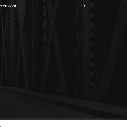
censioni
19
e.