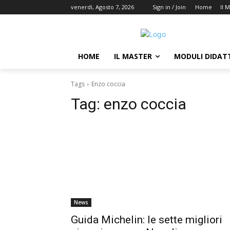
venerdì, Agosto 7, 2026
Sign in / Join
Home
Il 
HOME
IL MASTER
MODULI DIDATT
Tags
Enzo coccia
Tag:
enzo coccia
News
Guida Michelin: le sette migliori