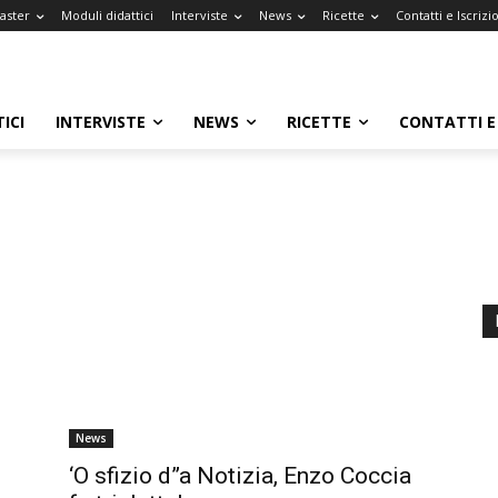
Master
Moduli didattici
Interviste
News
Ricette
Contatti e Iscrizi
ICI
INTERVISTE
NEWS
RICETTE
CONTATTI E 
News
‘O sfizio d”a Notizia, Enzo Coccia