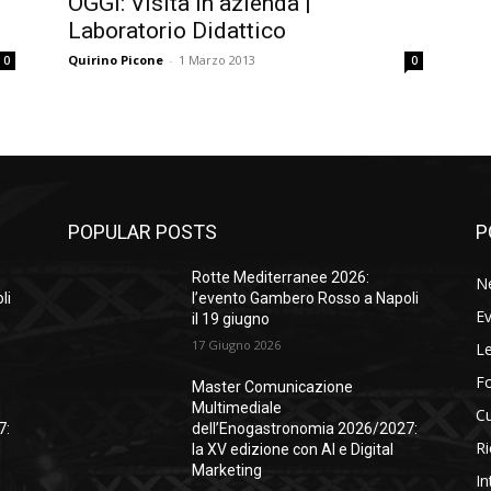
OGGI: Visita in azienda |
Laboratorio Didattico
Quirino Picone
-
1 Marzo 2013
0
0
POPULAR POSTS
P
Rotte Mediterranee 2026:
N
li
l’evento Gambero Rosso a Napoli
Ev
il 19 giugno
17 Giugno 2026
Le
F
Master Comunicazione
Multimediale
Cu
7:
dell’Enogastronomia 2026/2027:
Ri
la XV edizione con AI e Digital
Marketing
In