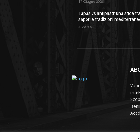
17 Giugno 2026
Tapas vs antipasti: una sfida tr
sapori e tradizioni mediterrane
3 Marzo 2026
AB
Vuoi
mark
Scop
Beni
Aca
Contact us:
contact@yoursite.com
Q