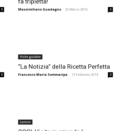
fa tripletta!
Massimiliano Guadagno
-
23 Marzo 2016
0
0
Visite guidate
“La Notizia” della Ricetta Perfetta
Francesco Maria Sommaripa
-
15 Febbraio 2014
0
0
Lezioni