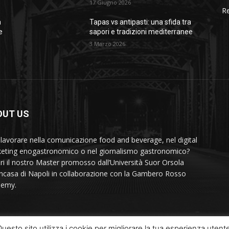
17 Giugno 2026
Re
a
Tapas vs antipasti: una sfida tra
e
sapori e tradizioni mediterranee
3 Marzo 2026
OUT US
 lavorare nella comunicazione food and beverage, nel digital
eting enogastronomico o nel giornalismo gastronomico?
ri il nostro Master promosso dall’Università Suor Orsola
ncasa di Napoli in collaborazione con la Gambero Rosso
demy.
uesto sito utilizza i cookie per migliorare la tua esperienza utent