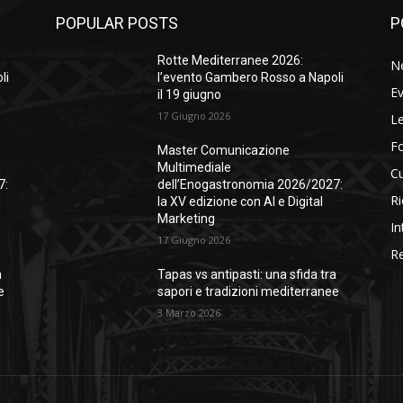
POPULAR POSTS
P
Rotte Mediterranee 2026:
N
li
l’evento Gambero Rosso a Napoli
Ev
il 19 giugno
17 Giugno 2026
Le
F
Master Comunicazione
Multimediale
Cu
7:
dell’Enogastronomia 2026/2027:
Ri
la XV edizione con AI e Digital
Marketing
In
17 Giugno 2026
Re
a
Tapas vs antipasti: una sfida tra
e
sapori e tradizioni mediterranee
3 Marzo 2026