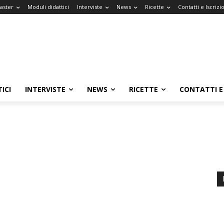
Master
Moduli didattici
Interviste
News
Ricette
Contatti e Iscrizi
ICI
INTERVISTE
NEWS
RICETTE
CONTATTI E 