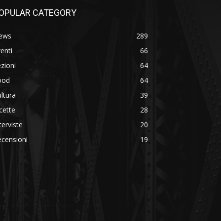
OPULAR CATEGORY
ews
289
enti
66
zioni
64
ood
64
ltura
39
cette
28
terviste
20
censioni
19