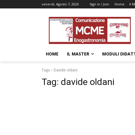
venerdì, Agosto 7, 2026
Sign in / Join
Home
Il 
HOME
IL MASTER
MODULI DIDATT
Tags
Davide oldani
Tag:
davide oldani