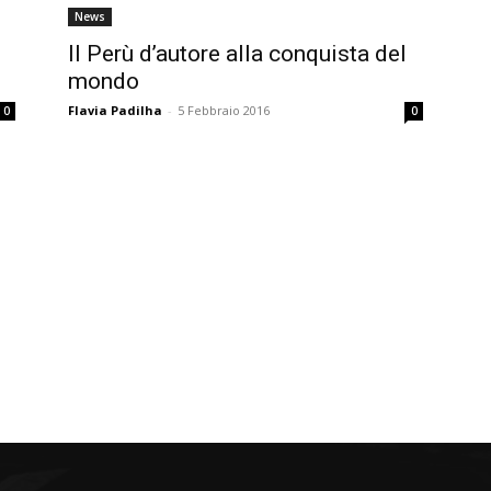
News
Il Perù d’autore alla conquista del
mondo
Flavia Padilha
-
5 Febbraio 2016
0
0