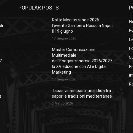
POPULAR POSTS
P
Rotte Mediterranee 2026:
N
li
l’evento Gambero Rosso a Napoli
Ev
il 19 giugno
17 Giugno 2026
Le
F
Master Comunicazione
Multimediale
Cu
7:
dell’Enogastronomia 2026/2027:
Ri
la XV edizione con AI e Digital
Marketing
In
17 Giugno 2026
Re
a
Tapas vs antipasti: una sfida tra
e
sapori e tradizioni mediterranee
3 Marzo 2026