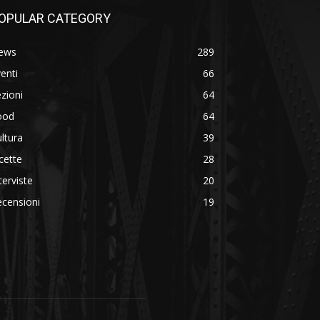
OPULAR CATEGORY
ews
289
enti
66
zioni
64
ood
64
ltura
39
cette
28
terviste
20
censioni
19