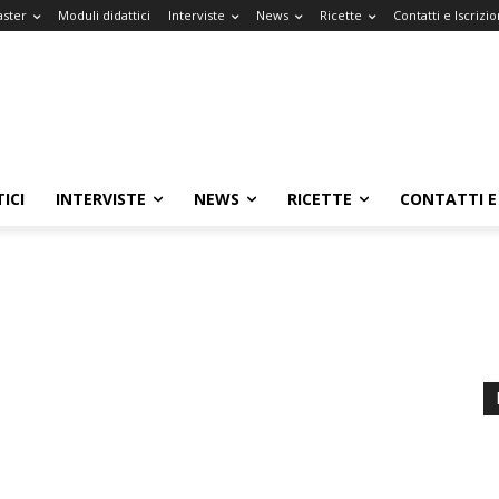
aster
Moduli didattici
Interviste
News
Ricette
Contatti e Iscrizio
ICI
INTERVISTE
NEWS
RICETTE
CONTATTI E 