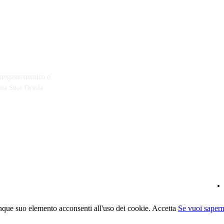
 enogastronomico o
ità Suor Orsola
que suo elemento acconsenti all'uso dei cookie.
Accetta
Se vuoi sapern