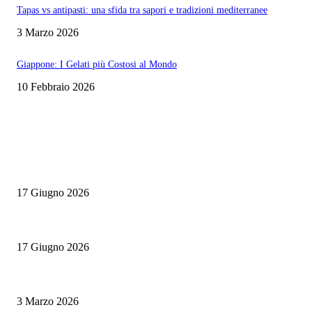
Tapas vs antipasti: una sfida tra sapori e tradizioni mediterranee
3 Marzo 2026
Giappone: I Gelati più Costosi al Mondo
10 Febbraio 2026
EDITOR PICKS
Rotte Mediterranee 2026: l’evento Gambero Rosso a Napoli il 19 giugno
17 Giugno 2026
Master Comunicazione Multimediale dell’Enogastronomia 2026/2027: la X
17 Giugno 2026
Tapas vs antipasti: una sfida tra sapori e tradizioni mediterranee
3 Marzo 2026