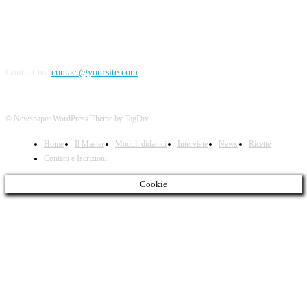
Contact us:
contact@yoursite.com
© Newspaper WordPress Theme by TagDiv
Home
Il Master
Moduli didattici
Interviste
News
Ricette
Contatti e Iscrizioni
Cookie