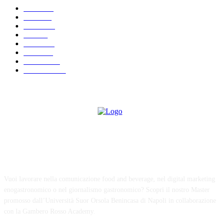
News
289
Eventi
66
Lezioni
64
Food
64
Cultura
39
Ricette
28
Interviste
20
Recensioni
19
ABOUT US
Vuoi lavorare nella comunicazione food and beverage, nel digital marketing
enogastronomico o nel giornalismo gastronomico? Scopri il nostro Master
promosso dall’Università Suor Orsola Benincasa di Napoli in collaborazione
con la Gambero Rosso Academy.