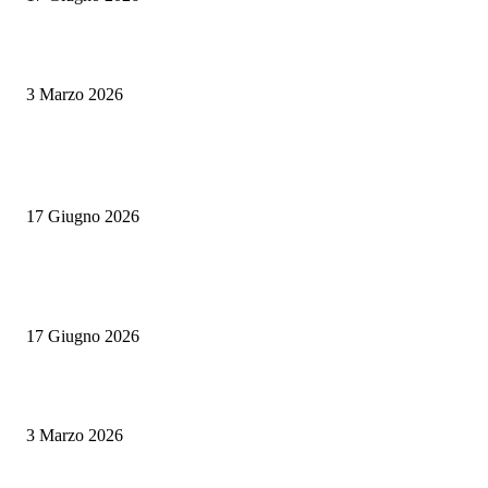
Tapas vs antipasti: una sfida tra sapori e tradizioni mediterranee
3 Marzo 2026
POPULAR POSTS
Rotte Mediterranee 2026: l’evento Gambero Rosso a Napoli il 19 giugno
17 Giugno 2026
Master Comunicazione Multimediale dell’Enogastronomia 2026/2027: la 
edizione con AI e Digital Marketing
17 Giugno 2026
Tapas vs antipasti: una sfida tra sapori e tradizioni mediterranee
3 Marzo 2026
POPULAR CATEGORY