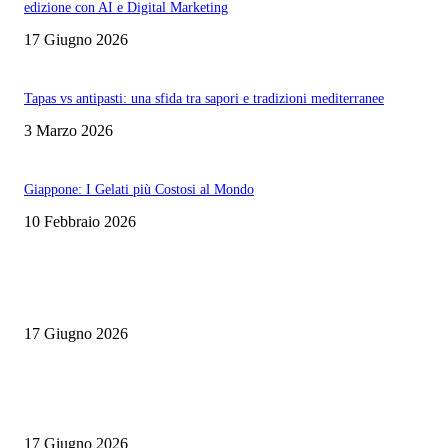
edizione con AI e Digital Marketing
17 Giugno 2026
Tapas vs antipasti: una sfida tra sapori e tradizioni mediterranee
3 Marzo 2026
Giappone: I Gelati più Costosi al Mondo
10 Febbraio 2026
EDITOR PICKS
Rotte Mediterranee 2026: l’evento Gambero Rosso a Napoli il 19 giugno
17 Giugno 2026
Master Comunicazione Multimediale dell’Enogastronomia 2026/2027: la 
edizione con AI e Digital Marketing
17 Giugno 2026