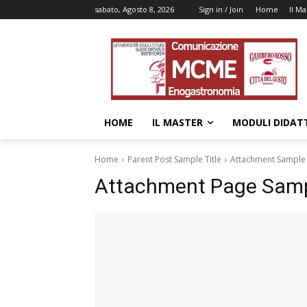
sabato, Agosto 8, 2026
Sign in / Join
Home
Il Ma
HOME
IL MASTER
MODULI DIDATT
Home
Parent Post Sample Title
Attachment Sample 
Attachment Page Sampl