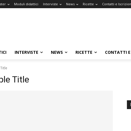
ster
Moduli didattici
Interviste
News
Ricette
Contatti e Iscrizion
ICI
INTERVISTE
NEWS
RICETTE
CONTATTI E 
Title
e Title