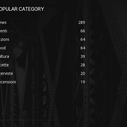
OPULAR CATEGORY
ews
289
enti
66
zioni
64
ood
64
ltura
39
cette
28
terviste
20
censioni
19