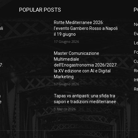
POPULAR POSTS
P
Rotte Mediterranee 2026:
N
li
l’evento Gambero Rosso a Napoli
Ev
il 19 giugno
17 Giugno 2026
Le
F
Master Comunicazione
Multimediale
Cu
7:
dell’Enogastronomia 2026/2027:
Ri
la XV edizione con AI e Digital
Marketing
In
17 Giugno 2026
Re
a
Tapas vs antipasti: una sfida tra
e
sapori e tradizioni mediterranee
3 Marzo 2026