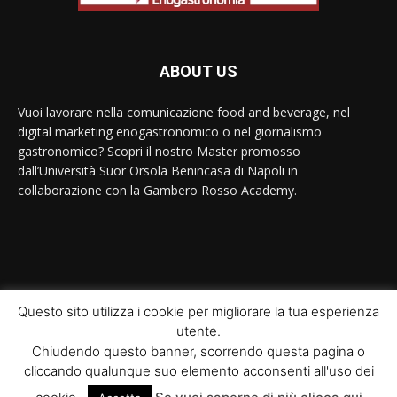
ABOUT US
Vuoi lavorare nella comunicazione food and beverage, nel
digital marketing enogastronomico o nel giornalismo
gastronomico? Scopri il nostro Master promosso
dall’Università Suor Orsola Benincasa di Napoli in
collaborazione con la Gambero Rosso Academy.
Contact us:
contact@yoursite.com
Questo sito utilizza i cookie per migliorare la tua esperienza
utente.
© Newspaper WordPress Theme by TagDiv
Chiudendo questo banner, scorrendo questa pagina o
cliccando qualunque suo elemento acconsenti all'uso dei
Home
Il Master
Moduli didattici
Interviste
News
Ricette