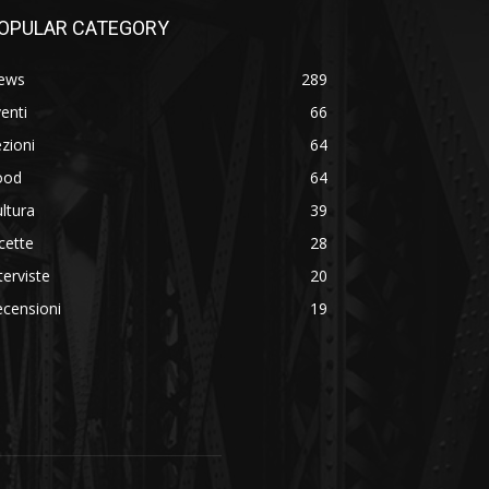
OPULAR CATEGORY
ews
289
enti
66
zioni
64
ood
64
ltura
39
cette
28
terviste
20
censioni
19