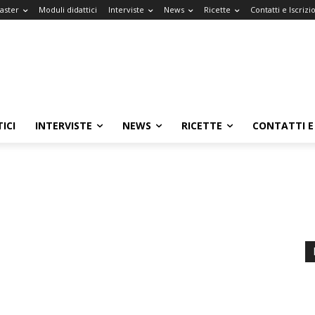
Master
Moduli didattici
Interviste
News
Ricette
Contatti e Iscrizi
ICI
INTERVISTE
NEWS
RICETTE
CONTATTI E 