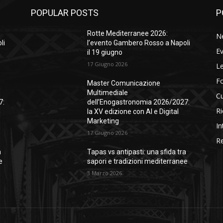
POPULAR POSTS
P
Rotte Mediterranee 2026:
N
li
l’evento Gambero Rosso a Napoli
Ev
il 19 giugno
17 Giugno 2026
Le
F
Master Comunicazione
Multimediale
Cu
7:
dell’Enogastronomia 2026/2027:
Ri
la XV edizione con AI e Digital
Marketing
In
17 Giugno 2026
Re
a
Tapas vs antipasti: una sfida tra
e
sapori e tradizioni mediterranee
3 Marzo 2026