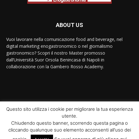
ABOUT US
Vuoi lavorare nella comunicazione food and beverage, nel
digital marketing enogastronomico o nel giornalismo
gastronomico? Scopri il nostro Master promosso
dall’Università Suor Orsola Benincasa di Napoli in
collaborazione con la Gambero Rosso Academy.
Contact us:
contact@yoursite.com
Questo sito utilizza i cookie per migliorare la tua esperienza
utente.
© Newspaper WordPress Theme by TagDiv
Chiudendo questo banner, scorrendo questa pagina o
cliccando qualunque suo elemento acconsenti all'uso dei
Home
Il Master
Moduli didattici
Interviste
News
Ricette