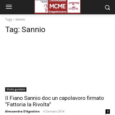
Tags
Sannio
Tag:
Sannio
Visite guidate
Il Fiano Sannio doc un capolavoro firmato
“Fattoria la Rivolta”
Alessandra D'Agostino
-
6 Gennaio 2014
0