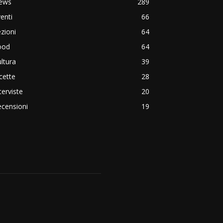
ews
289
enti
66
zioni
64
ood
64
ltura
39
cette
28
terviste
20
censioni
19