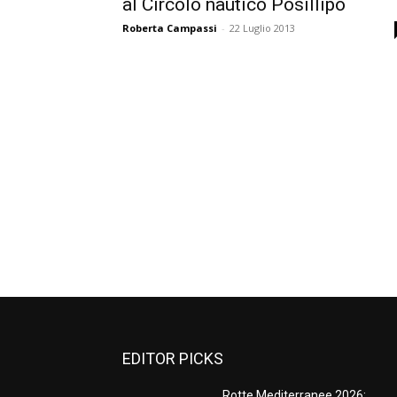
al Circolo nautico Posillipo
Roberta Campassi
-
22 Luglio 2013
EDITOR PICKS
Rotte Mediterranee 2026: