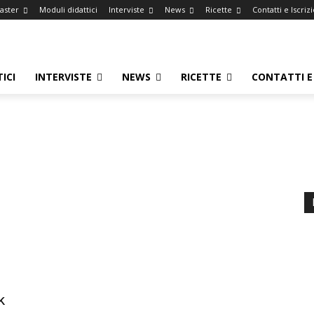
Master
Moduli didattici
Interviste
News
Ricette
Contatti e Iscriz
ICI
INTERVISTE
NEWS
RICETTE
CONTATTI E 
k