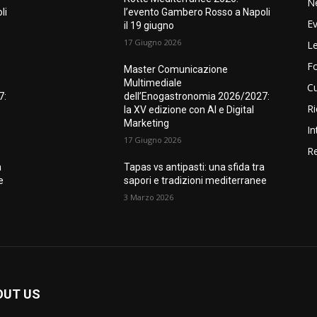
N
li
l’evento Gambero Rosso a Napoli
Ev
il 19 giugno
17 Giugno 2026
Le
F
Master Comunicazione
Multimediale
Cu
7:
dell’Enogastronomia 2026/2027:
Ri
la XV edizione con AI e Digital
Marketing
In
17 Giugno 2026
Re
a
Tapas vs antipasti: una sfida tra
e
sapori e tradizioni mediterranee
3 Marzo 2026
OUT US