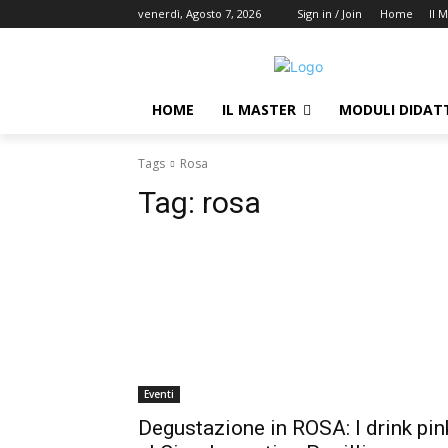
venerdì, Agosto 7, 2026
Sign in / Join
Home
Il 
HOME
IL MASTER
MODULI DIDATT
Tags
Rosa
Tag:
rosa
Eventi
Degustazione in ROSA: I drink pin