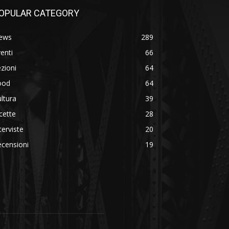
OPULAR CATEGORY
ews
289
enti
66
zioni
64
ood
64
ltura
39
cette
28
terviste
20
censioni
19