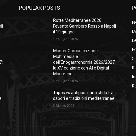
POPULAR POSTS
P
Rotte Mediterranee 2026:
N
li
l’evento Gambero Rosso a Napoli
Ev
il 19 giugno
17 Giugno 2026
Le
F
Master Comunicazione
Multimediale
Cu
7:
dell’Enogastronomia 2026/2027:
Ri
la XV edizione con AI e Digital
Marketing
In
17 Giugno 2026
Re
a
Tapas vs antipasti: una sfida tra
e
sapori e tradizioni mediterranee
3 Marzo 2026