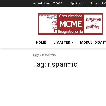
venerdì, Agosto 7, 2026
Sign in / Join
Home
Il 
HOME
IL MASTER
MODULI DIDATT
Tags
Risparmio
Tag:
risparmio