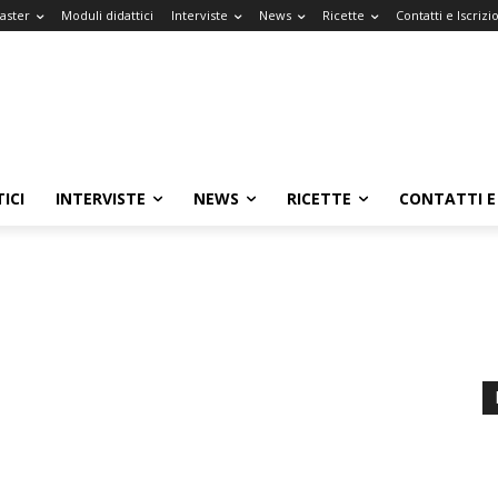
Master
Moduli didattici
Interviste
News
Ricette
Contatti e Iscrizi
ICI
INTERVISTE
NEWS
RICETTE
CONTATTI E 