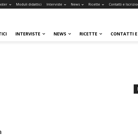
aster
Moduli didattici
Interviste
News
Ricette
Contatti e Iscrizio
ICI
INTERVISTE
NEWS
RICETTE
CONTATTI E 
a