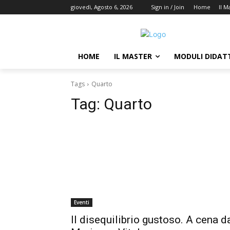
giovedì, Agosto 6, 2026
Sign in / Join
Home
Il M
HOME
IL MASTER
MODULI DIDATT
Tags
Quarto
Tag:
Quarto
Eventi
Il disequilibrio gustoso. A cena d