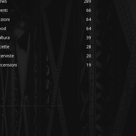
ews
289
enti
66
zioni
64
ood
64
ltura
39
cette
28
terviste
20
censioni
19