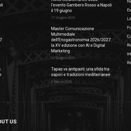
N
li
l’evento Gambero Rosso a Napoli
Ev
il 19 giugno
17 Giugno 2026
Le
F
Master Comunicazione
Multimediale
Cu
7:
dell’Enogastronomia 2026/2027:
Ri
la XV edizione con AI e Digital
Marketing
In
17 Giugno 2026
Re
a
Tapas vs antipasti: una sfida tra
e
sapori e tradizioni mediterranee
3 Marzo 2026
OUT US