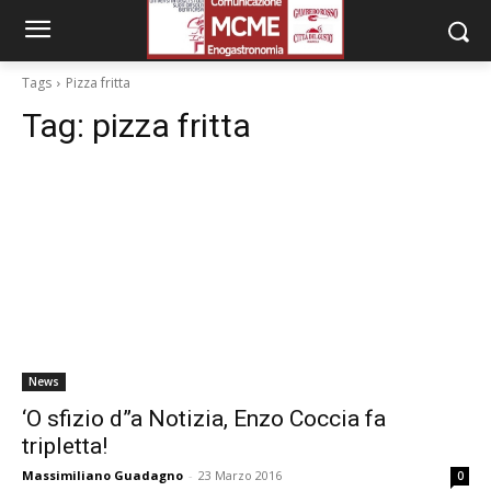
Tags
Pizza fritta
Tag:
pizza fritta
News
‘O sfizio d”a Notizia, Enzo Coccia fa
tripletta!
Massimiliano Guadagno
-
23 Marzo 2016
0