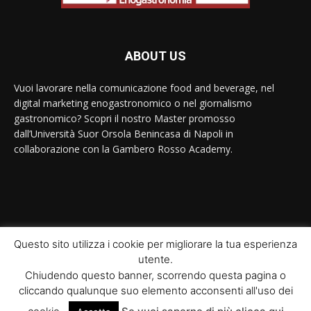
ABOUT US
Vuoi lavorare nella comunicazione food and beverage, nel
digital marketing enogastronomico o nel giornalismo
gastronomico? Scopri il nostro Master promosso
dall’Università Suor Orsola Benincasa di Napoli in
collaborazione con la Gambero Rosso Academy.
Contact us:
contact@yoursite.com
Questo sito utilizza i cookie per migliorare la tua esperienza
utente.
© Newspaper WordPress Theme by TagDiv
Chiudendo questo banner, scorrendo questa pagina o
cliccando qualunque suo elemento acconsenti all'uso dei
Home
Il Master
Moduli didattici
Interviste
News
Ricette