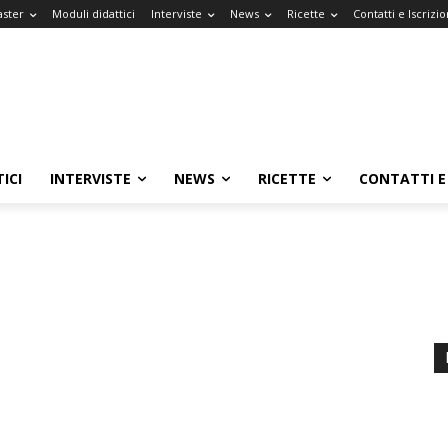
aster
Moduli didattici
Interviste
News
Ricette
Contatti e Iscrizio
ICI
INTERVISTE
NEWS
RICETTE
CONTATTI E 