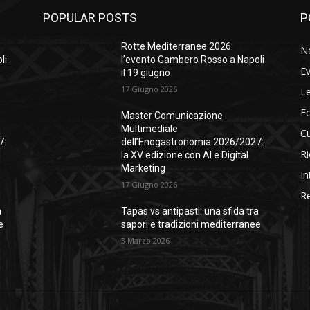
POPULAR POSTS
P
Rotte Mediterranee 2026:
N
li
l’evento Gambero Rosso a Napoli
Ev
il 19 giugno
17 Giugno 2026
Le
F
Master Comunicazione
Multimediale
Cu
7:
dell’Enogastronomia 2026/2027:
Ri
la XV edizione con AI e Digital
Marketing
In
17 Giugno 2026
Re
a
Tapas vs antipasti: una sfida tra
e
sapori e tradizioni mediterranee
3 Marzo 2026