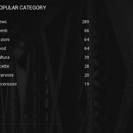
OPULAR CATEGORY
ews
289
enti
66
zioni
64
ood
64
ltura
39
cette
28
terviste
20
censioni
19