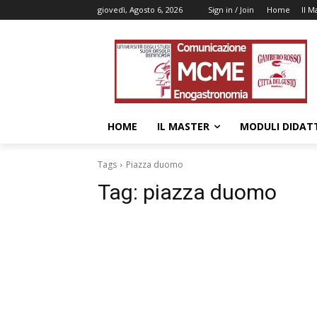
giovedì, Agosto 6, 2026
Sign in / Join
Home
Il M
HOME
IL MASTER
MODULI DIDATT
Tags
Piazza duomo
Tag:
piazza duomo