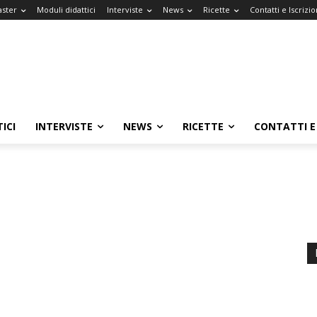
aster
Moduli didattici
Interviste
News
Ricette
Contatti e Iscrizio
ICI
INTERVISTE
NEWS
RICETTE
CONTATTI E 