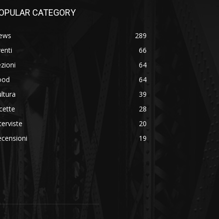
OPULAR CATEGORY
ews
289
enti
66
zioni
64
ood
64
ltura
39
cette
28
terviste
20
censioni
19