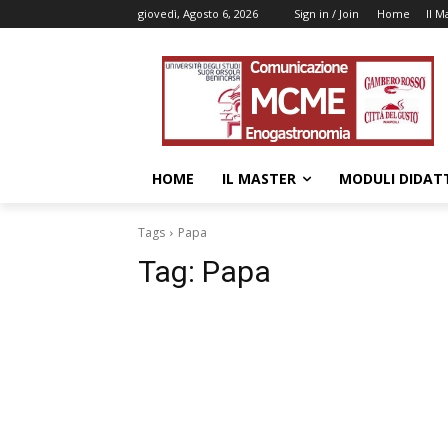
giovedì, Agosto 6, 2026
Sign in / Join
Home
Il M
HOME
IL MASTER
MODULI DIDATT
Tags
Papa
Tag:
Papa