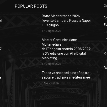
POPULAR POSTS
P
Rotte Mediterranee 2026:
N
li
l’evento Gambero Rosso a Napoli
Ev
il 19 giugno
17 Giugno 2026
Le
F
Master Comunicazione
Multimediale
Cu
7:
dell’Enogastronomia 2026/2027:
Ri
la XV edizione con AI e Digital
Marketing
In
17 Giugno 2026
Re
a
Tapas vs antipasti: una sfida tra
e
sapori e tradizioni mediterranee
3 Marzo 2026