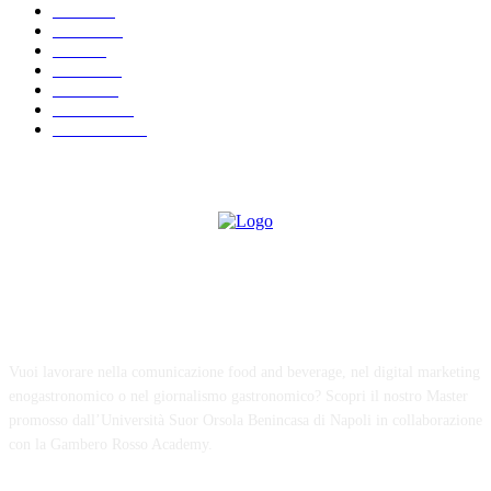
Eventi
66
Lezioni
64
Food
64
Cultura
39
Ricette
28
Interviste
20
Recensioni
19
ABOUT US
Vuoi lavorare nella comunicazione food and beverage, nel digital marketing
enogastronomico o nel giornalismo gastronomico? Scopri il nostro Master
promosso dall’Università Suor Orsola Benincasa di Napoli in collaborazione
con la Gambero Rosso Academy.