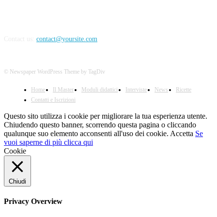
Contact us:
contact@yoursite.com
© Newspaper WordPress Theme by TagDiv
Home
Il Master
Moduli didattici
Interviste
News
Ricette
Contatti e Iscrizioni
Questo sito utilizza i cookie per migliorare la tua esperienza utente.
Chiudendo questo banner, scorrendo questa pagina o cliccando
qualunque suo elemento acconsenti all'uso dei cookie.
Accetta
Se
vuoi saperne di più clicca qui
Cookie
Chiudi
Privacy Overview