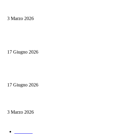
Tapas vs antipasti: una sfida tra sapori e tradizioni mediterranee
3 Marzo 2026
POPULAR POSTS
Rotte Mediterranee 2026: l’evento Gambero Rosso a Napoli il 19 giugno
17 Giugno 2026
Master Comunicazione Multimediale dell’Enogastronomia 2026/2027: la 
edizione con AI e Digital Marketing
17 Giugno 2026
Tapas vs antipasti: una sfida tra sapori e tradizioni mediterranee
3 Marzo 2026
POPULAR CATEGORY
News
289