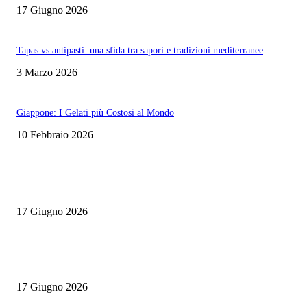
17 Giugno 2026
Tapas vs antipasti: una sfida tra sapori e tradizioni mediterranee
3 Marzo 2026
Giappone: I Gelati più Costosi al Mondo
10 Febbraio 2026
EDITOR PICKS
Rotte Mediterranee 2026: l’evento Gambero Rosso a Napoli il 19 giugno
17 Giugno 2026
Master Comunicazione Multimediale dell’Enogastronomia 2026/2027: la 
edizione con AI e Digital Marketing
17 Giugno 2026