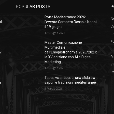
POPULAR POSTS
P
Rotte Mediterranee 2026:
N
li
l’evento Gambero Rosso a Napoli
Ev
il 19 giugno
17 Giugno 2026
Le
F
Master Comunicazione
Multimediale
Cu
7:
dell’Enogastronomia 2026/2027:
Ri
la XV edizione con AI e Digital
Marketing
In
17 Giugno 2026
Re
a
Tapas vs antipasti: una sfida tra
e
sapori e tradizioni mediterranee
3 Marzo 2026