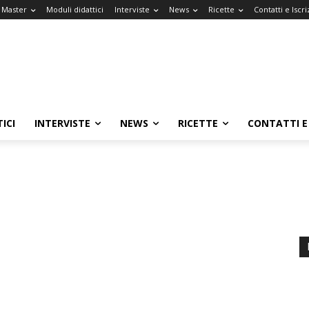
l Master
Moduli didattici
Interviste
News
Ricette
Contatti e Iscri
ICI
INTERVISTE
NEWS
RICETTE
CONTATTI E 