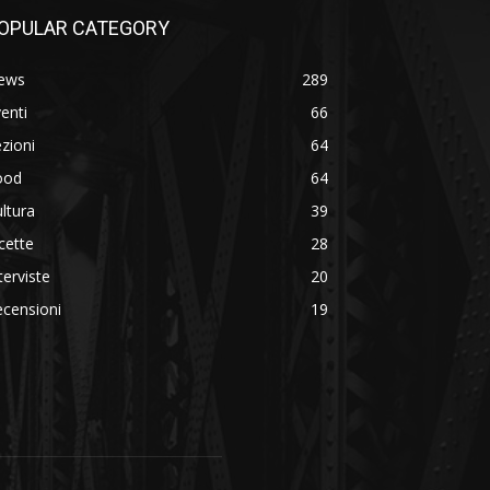
OPULAR CATEGORY
ews
289
enti
66
zioni
64
ood
64
ltura
39
cette
28
terviste
20
censioni
19