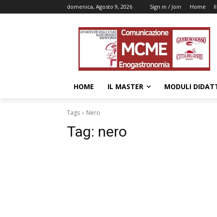
domenica, Agosto 9, 2026
Sign in / Join
Home
I
HOME
IL MASTER
MODULI DIDATT
Tags
Nero
Tag:
nero