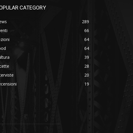
OPULAR CATEGORY
ews
289
enti
66
zioni
64
ood
64
ltura
39
cette
28
terviste
20
censioni
19