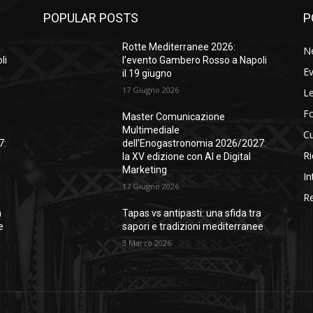
POPULAR POSTS
P
Rotte Mediterranee 2026:
N
li
l’evento Gambero Rosso a Napoli
Ev
il 19 giugno
17 Giugno 2026
Le
F
Master Comunicazione
Multimediale
Cu
7:
dell’Enogastronomia 2026/2027:
Ri
la XV edizione con AI e Digital
Marketing
In
17 Giugno 2026
Re
a
Tapas vs antipasti: una sfida tra
e
sapori e tradizioni mediterranee
3 Marzo 2026