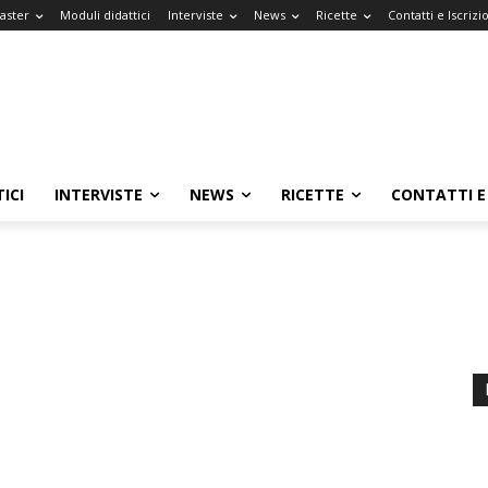
Master
Moduli didattici
Interviste
News
Ricette
Contatti e Iscrizi
ICI
INTERVISTE
NEWS
RICETTE
CONTATTI E 