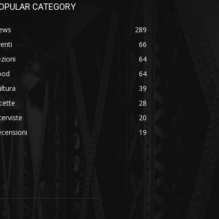
OPULAR CATEGORY
ews
289
enti
66
zioni
64
ood
64
ltura
39
cette
28
terviste
20
censioni
19