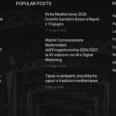
POPULAR POSTS
P
Rotte Mediterranee 2026:
N
li
l’evento Gambero Rosso a Napoli
Ev
il 19 giugno
17 Giugno 2026
Le
F
Master Comunicazione
Multimediale
Cu
7:
dell’Enogastronomia 2026/2027:
Ri
la XV edizione con AI e Digital
Marketing
In
17 Giugno 2026
Re
a
Tapas vs antipasti: una sfida tra
e
sapori e tradizioni mediterranee
3 Marzo 2026