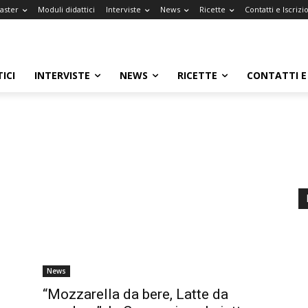
Master
Moduli didattici
Interviste
News
Ricette
Contatti e Iscrizi
ICI
INTERVISTE
NEWS
RICETTE
CONTATTI E 
News
“Mozzarella da bere, Latte da