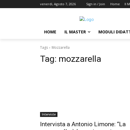
venerdì, Agosto 7, 2026
Sign in / Join
Home
Il 
HOME
IL MASTER
MODULI DIDATT
Tags
Mozzarella
Tag:
mozzarella
Interviste
Intervista a Antonio Limone: “La