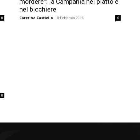
mordere”: la Campania nel piatto e
nel bicchiere
Caterina Castiello
-
8 Febbraio 2016
0
0
0