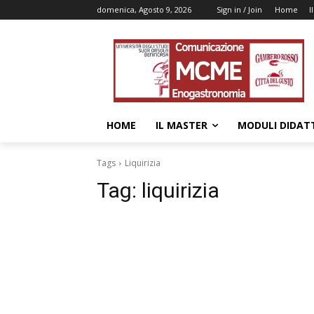
domenica, Agosto 9, 2026
Sign in / Join
Home
I
HOME
IL MASTER
MODULI DIDATT
Tags
Liquirizia
Tag:
liquirizia