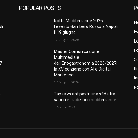
POPULAR POSTS
P
Rotte Mediterranee 2026:
N
li
l’evento Gambero Rosso a Napoli
Ev
il 19 giugno
17 Giugno 2026
Le
F
Master Comunicazione
Multimediale
Cu
7:
dell’Enogastronomia 2026/2027:
Ri
la XV edizione con AI e Digital
Marketing
In
17 Giugno 2026
Re
a
Tapas vs antipasti: una sfida tra
e
sapori e tradizioni mediterranee
3 Marzo 2026