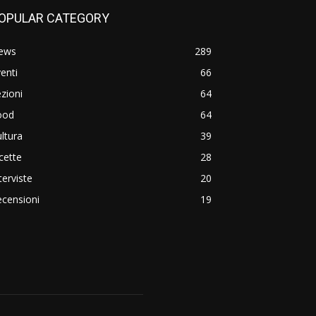
OPULAR CATEGORY
ews
289
enti
66
zioni
64
ood
64
ltura
39
cette
28
terviste
20
censioni
19