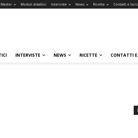
l Master
Moduli didattici
Interviste
News
Ricette
Contatti e Iscri
ICI
INTERVISTE
NEWS
RICETTE
CONTATTI E 