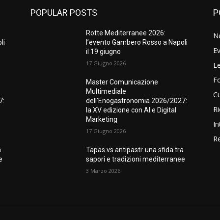
POPULAR POSTS
P
Rotte Mediterranee 2026:
N
li
l’evento Gambero Rosso a Napoli
Ev
il 19 giugno
17 Giugno 2026
Le
F
Master Comunicazione
Multimediale
Cu
7:
dell’Enogastronomia 2026/2027:
Ri
la XV edizione con AI e Digital
Marketing
In
17 Giugno 2026
Re
a
Tapas vs antipasti: una sfida tra
e
sapori e tradizioni mediterranee
3 Marzo 2026