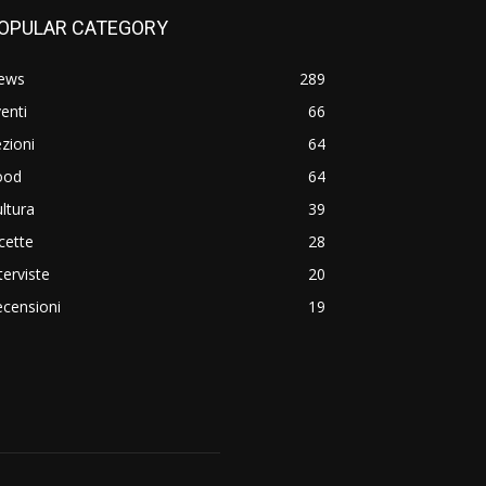
OPULAR CATEGORY
ews
289
enti
66
zioni
64
ood
64
ltura
39
cette
28
terviste
20
censioni
19