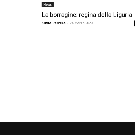
News
La borragine: regina della Liguria
Silvia Perrera
-
24 Marzo 2020