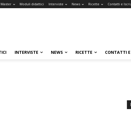
l Master
Moduli didattici
Interviste
News
Ricette
Contatti e Iscri
ICI
INTERVISTE
NEWS
RICETTE
CONTATTI E 