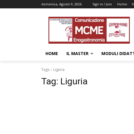
domenica, Agosto 9, 2026
Sign in / Join
Home
I
HOME
IL MASTER
MODULI DIDATT
Tags
Liguria
Tag:
Liguria