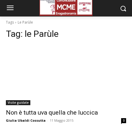
Tags
Le Parùle
Tag:
le Parùle
Visite guidate
Non è tutta uva quella che luccica
Giulia Ubaldi Cossutta
-
11 Maggio 2015
0