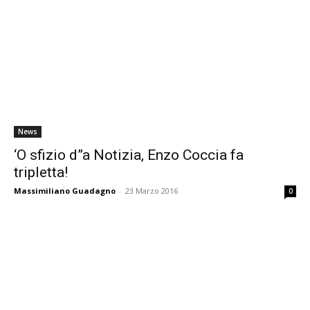
News
‘O sfizio d”a Notizia, Enzo Coccia fa
tripletta!
Massimiliano Guadagno
-
23 Marzo 2016
0