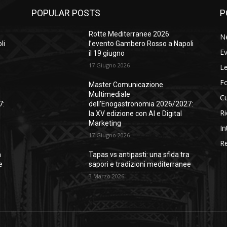
POPULAR POSTS
P
Rotte Mediterranee 2026:
N
li
l’evento Gambero Rosso a Napoli
Ev
il 19 giugno
17 Giugno 2026
Le
F
Master Comunicazione
Multimediale
Cu
7:
dell’Enogastronomia 2026/2027:
Ri
la XV edizione con AI e Digital
Marketing
In
17 Giugno 2026
Re
a
Tapas vs antipasti: una sfida tra
e
sapori e tradizioni mediterranee
3 Marzo 2026