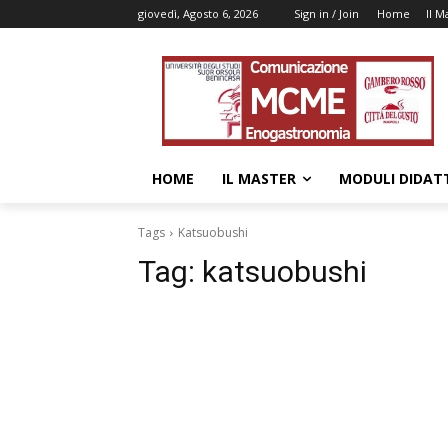
giovedì, Agosto 6, 2026
Sign in / Join
Home
Il M
HOME
IL MASTER
MODULI DIDATT
Tags
Katsuobushi
Tag:
katsuobushi