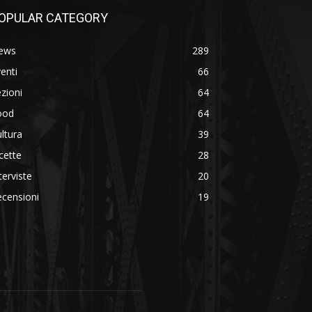
OPULAR CATEGORY
ews
289
enti
66
zioni
64
ood
64
ltura
39
cette
28
terviste
20
censioni
19