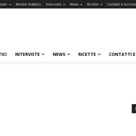
aster
Moduli didattici
Interviste
News
Ricette
Contatti e Iscrizio
ICI
INTERVISTE
NEWS
RICETTE
CONTATTI E 