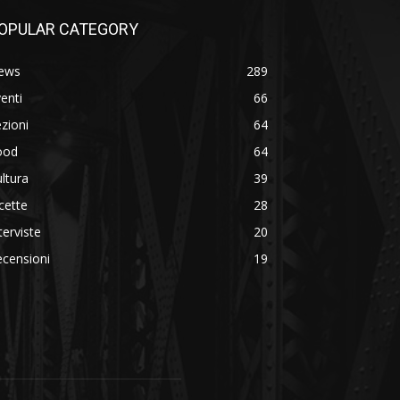
OPULAR CATEGORY
ews
289
enti
66
zioni
64
ood
64
ltura
39
cette
28
terviste
20
censioni
19