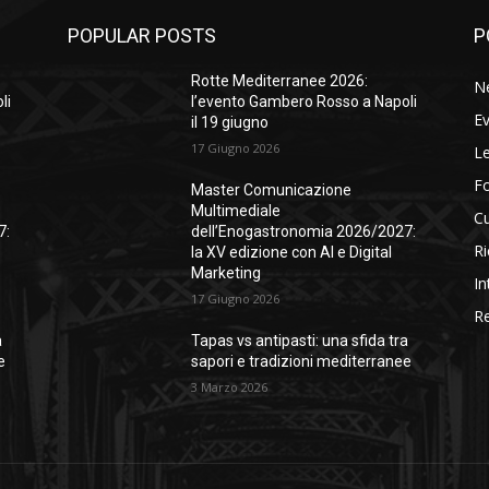
POPULAR POSTS
P
Rotte Mediterranee 2026:
N
li
l’evento Gambero Rosso a Napoli
Ev
il 19 giugno
17 Giugno 2026
Le
F
Master Comunicazione
Multimediale
Cu
7:
dell’Enogastronomia 2026/2027:
Ri
la XV edizione con AI e Digital
Marketing
In
17 Giugno 2026
Re
a
Tapas vs antipasti: una sfida tra
e
sapori e tradizioni mediterranee
3 Marzo 2026