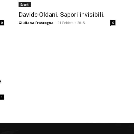
Eventi
Davide Oldani. Sapori invisibili.
Giuliana Frascogna
-
11 Febbraio 2015
0
0
e
1