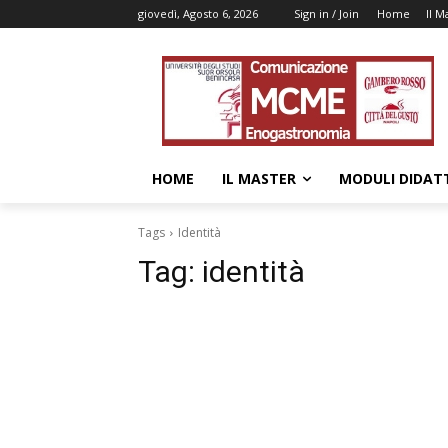
giovedì, Agosto 6, 2026
Sign in / Join
Home
Il M
HOME
IL MASTER
MODULI DIDATT
Tags
Identità
Tag:
identità