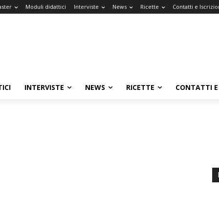
aster
Moduli didattici
Interviste
News
Ricette
Contatti e Iscrizio
ICI
INTERVISTE
NEWS
RICETTE
CONTATTI E 