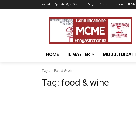
sabato, Agosto 8, 2026
Sign in / Join
Home
Il Ma
HOME
IL MASTER
MODULI DIDATT
Tags
Food & wine
Tag:
food & wine