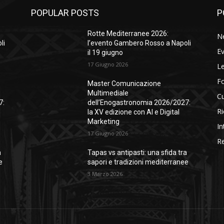
POPULAR POSTS
P
Rotte Mediterranee 2026:
N
li
l’evento Gambero Rosso a Napoli
Ev
il 19 giugno
17 Giugno 2026
Le
F
Master Comunicazione
Multimediale
Cu
7:
dell’Enogastronomia 2026/2027:
Ri
la XV edizione con AI e Digital
Marketing
In
17 Giugno 2026
Re
a
Tapas vs antipasti: una sfida tra
e
sapori e tradizioni mediterranee
3 Marzo 2026