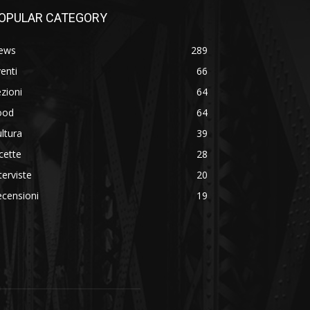
OPULAR CATEGORY
ews
289
enti
66
zioni
64
ood
64
ltura
39
cette
28
terviste
20
censioni
19