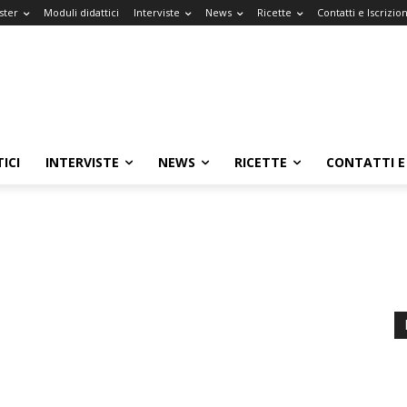
ster
Moduli didattici
Interviste
News
Ricette
Contatti e Iscrizion
ICI
INTERVISTE
NEWS
RICETTE
CONTATTI E 