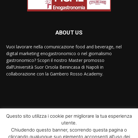
ABOUT US
Vuoi lavorare nella comunicazione food and beverage, nel
digital marketing enogastronomico o nel giornalismo
gastronomico? Scopri il nostro Master promosso
dall’Università Suor Orsola Benincasa di Napoli in
collaborazione con la Gambero Rosso Academy.
Contact us:
contact@yoursite.com
Questo sito utilizza i cookie per migliorare la tua esperienza
utente.
© Newspaper WordPress Theme by TagDiv
Chiudendo questo banner, scorrendo questa pagina o
cliccando qualunque suo elemento acconsenti all'uso dei