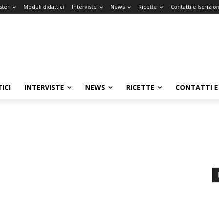
ster
Moduli didattici
Interviste
News
Ricette
Contatti e Iscrizion
ICI
INTERVISTE
NEWS
RICETTE
CONTATTI E 