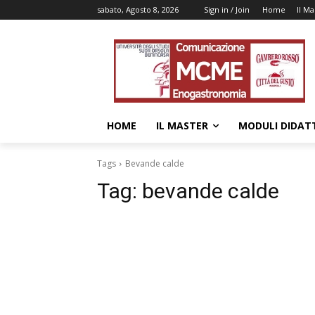
sabato, Agosto 8, 2026
Sign in / Join
Home
Il Ma
HOME
IL MASTER
MODULI DIDATT
Tags
Bevande calde
Tag:
bevande calde