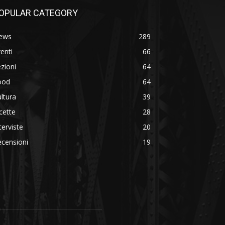
OPULAR CATEGORY
ews
289
enti
66
zioni
64
ood
64
ltura
39
cette
28
terviste
20
censioni
19