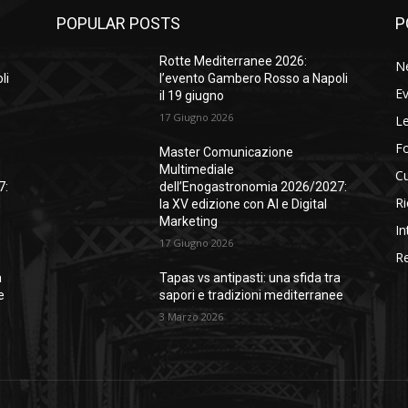
POPULAR POSTS
P
Rotte Mediterranee 2026:
N
li
l’evento Gambero Rosso a Napoli
Ev
il 19 giugno
17 Giugno 2026
Le
F
Master Comunicazione
Multimediale
Cu
7:
dell’Enogastronomia 2026/2027:
Ri
la XV edizione con AI e Digital
Marketing
In
17 Giugno 2026
Re
a
Tapas vs antipasti: una sfida tra
e
sapori e tradizioni mediterranee
3 Marzo 2026