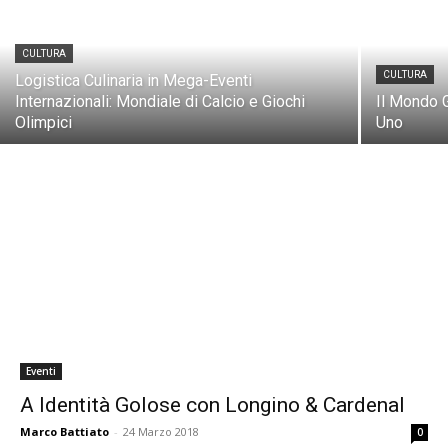
CULTURA
CULTURA
Logistica Culinaria in Mega-Eventi
Internazionali: Mondiale di Calcio e Giochi
Il Mondo 
Olimpici
Uno
Eventi
A Identità Golose con Longino & Cardenal
Marco Battiato
-
24 Marzo 2018
0